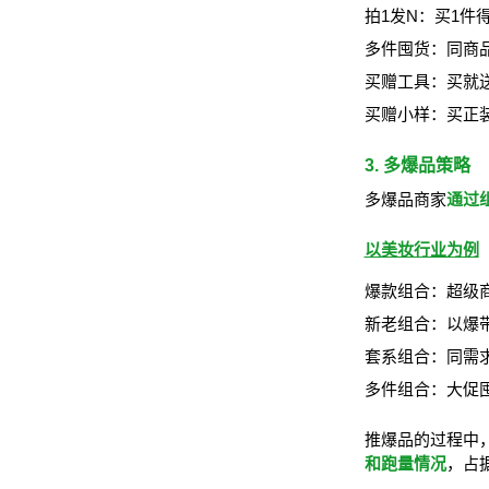
拍1发N：买1件
多件囤货：同商品
买赠工具：买就
买赠小样：买正装
3. 多爆品策略
多爆品商家
通过
以美妆行业为例
爆款组合：超级
新老组合：以爆带
套系组合：同需
多件组合：大促囤
推爆品的过程中
和跑量情况
，占