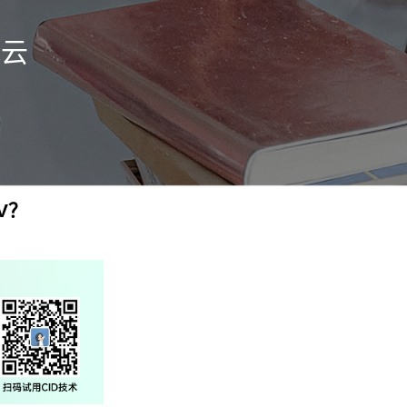
风云
V？