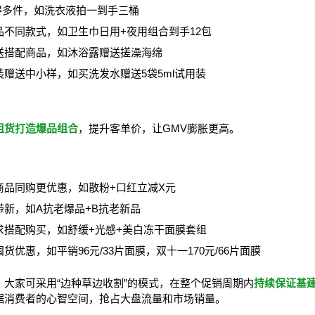
得多件，如洗衣液拍一到手三桶
不同款式，如卫生巾日用+夜用组合到手12包
送搭配商品，如沐浴露赠送搓澡海绵
赠送中小样，如买洗发水赠送5袋5ml试用装
组货打造爆品组合
，提升客单价，让GMV膨胀更高。
商品同购更优惠，如散粉+口红立减X元
新，如A抗老爆品+B抗老新品
求搭配购买，如舒缓+光感+美白冻干面膜套组
货优惠，如平销96元/33片面膜，双十一170元/66片面膜
，大家可采用“边种草边收割”的模式，在整个促销周期内
持续保证基
据消费者的心智空间，抢占大盘流量和市场销量。