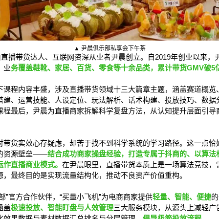
▲ 尹晨俱乐部私享会下午茶
由直播带货达人、互联网资深从业者尹晨创立。自2019年创业以来，
，业
务覆盖鞋靴、家居、百货、零食等十余品类，累计带货GMV破5
下课程内容丰盛，涉及直播带货领域十三大篇章主题，涵盖赛道概览
搭建、运营技能、人设定位、玩法解析、话术构建、投放技巧、数据
课程最后，尹晨为直播商家拆解科学复盘方法，从认知提升层面引导
。
对带货实效心存疑虑，却苦于找不到科学系统的学习路径。这一点恰
的资源壁垒——
结合成功商家操盘经验，打造专属于抖商的、以算法
运作直播商业模式。
在尹晨眼里，直播带货本质上是一场算法竞技，
源，最终目的是实现流量结构化，推动不良资产价值重构。
部”官方合作伙伴，“买量小飞机”为电商商家提供
轻量、智能、便捷
的
涵盖
极速投放、智能盯盘与人效管理
三大服务模块，从源头上减轻广
化效果数据与素材数据汇总排名与分层管理，
倡导极简投放流程。