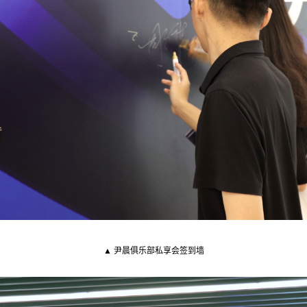
▲ 尹晨俱乐部私享会签到墙