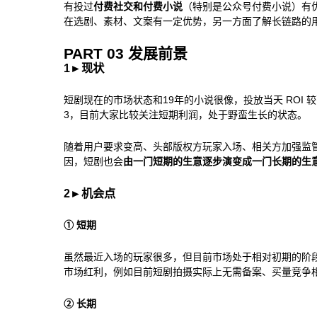
有投过
付费社交和付费小说
（特别是公众号付费小说）有
在选剧、素材、文案有一定优势，另一方面了解长链路的
PART 03 发展前景
1
►
现状
短剧现在的市场状态和19年的小说很像，投放当天 ROI 较
3，目前大家比较关注短期利润，处于野蛮生长的状态。
随着用户要求变高、头部版权方玩家入场、相关方加强监
因，短剧也会
由一门短期的生意逐步演变成一门长期的生
2
►
机会点
① 短期
虽然最近入场的玩家很多，但目前市场处于相对初期的阶
市场红利，例如目前短剧拍摄实际上无需备案、买量竞争
② 长期