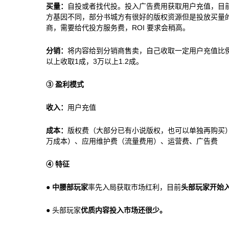
买量：
自投或者找代投。投入广告费用获取用户充值，目前首日
方基因不同，部分书城方有很好的版权资源但是投放买量
商，需要给代投方服务费，ROI 要求会稍高。
分销：
将内容给到分销商售卖，自己收取一定用户充值比
以上收取1成，3万以上1.2成。
③ 盈利模式
收入：
用户充值
成本：
版权费（大部分已有小说版权，也可以单独再购买）
万成本）、应用维护费（流量费用）、运营费、广告费
④ 特征
●
中腰部玩家
率先入局获取市场红利，目前
头部玩家开始
● 头部玩家
优质内容投入市场还很少。