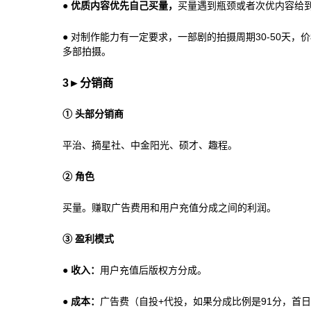
●
优质内容优先自己买量，
买量遇到瓶颈或者次优内容给
● 对制作能力有一定要求，一部剧的拍摄周期30-50天
多部拍摄。
3
►
分销商
① 头部分销商
平治、摘星社、中金阳光、硕才、趣程。
② 角色
买量。赚取广告费用和用户充值分成之间的利润。
③ 盈利模式
●
收入：
用户充值后版权方分成。
●
成本：
广告费（自投+代投，如果分成比例是91分，首日 R