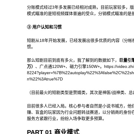
分账模式经过3年多发展已经相对成熟，目前玩家较多，
模式瞄准的是短视频媒体普遍的受众，分销模式瞄准的是
③ 用户认知和习惯
短剧从18年开始发展，已经发展出很多优质的内容（分帐
惯。
那么短剧目前到底有多火，我了解到的数据如下，
巨量引
万）
、广点通120W+、磁力引擎150W+。https://video.zhihu
8224?player=%7B%22autoplay%22%3Afalse%2C%22sho
n%22%3Atrue%7D
（目前最火的短剧类型是赘婿类，其次是神医/战神类、总
目前很多人已经入局。核心参与者自然是小说书城方，他
赚、盲盒的玩家因为行业问题转战赛道，以分销商的身份
服务方紧跟行业，纷纷入场争取更多预算。
PART 01 商业模式