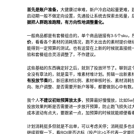
首先是账户准备，
大健康过审难，新户冷启动起量更难，
启动期一般不做定向设置，先通投让系统去探索去拓量，
据把人群跑准跑精，有方向性地调整量化。
一般商品都是有套餐组合的，单个商品链接有3-5个sku
价
，看看各个素材的消耗情况，跑不太出去的素材提价继
能得到一定预算的测试。也有运营在上新的时候就直接统
验和套餐组合灵活调整了，不作建议。
这些基础的东西确定好之后，就到了投放环节了。聊到这
全没有章法的，就是蛮干，堆素材堆计划。剪辑一出新素
有投放节奏
的，新旧素材比例、素材审核时长、素材消耗
向、账户调整、是否需要开新户等等，都要做到心中有数
我个人
不建议初始预算放太多
，预算最好慢慢放，比如5w
投放效果判断是否需要进一步放开预算，防止跑飞损失过
成本波动有点大，要跟紧一点，加预算的时候就能顺便看
计划消耗挺多但就是不出单，可以考虑关停；消耗挺多也出
继续观察一下，看ROI是否达标（投产比>1不代表一定能