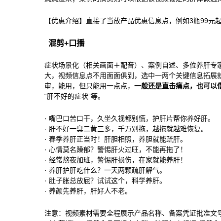
【优惠介绍】直接了当放产品优惠信息点，例如3瓶99元
混剪+口播
症状场景化（相关画面＋配音）、案例自述、多位养肝专
大，视频信息点不用面面俱到，选中一两个关键信息拓展
审，能用，但只能用一点点，
一般还是直击痛点，也可以
“肝不好的症状”等。
· 嘴巴口苦口干，久坐久视都别慌，护肝片帮你养好肝。
· 肝不好一臭二黄三多，千万别拖，越拖就越难恢复。
· 春季养肝正当时！肝胆相照，养胆就能疏肝。
· 心情莫名躁郁？警惕肝火过旺，不能再拖了！
· 经常熬夜加班，警惕肝损伤，在家就能养肝！
· 养肝护肝吃什么？一天两颗疏肝解气。
· 肚子胀总放屁？试试这个，科学养肝。
· 养颜先养肝，肝好人不老。
注意：视频素材需要全程展示产品名称、备案凭证批准文