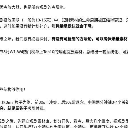
优点放大器，也是所有短剧的点睛笔。
剧投放周期（一般为10-15天）中，短剧素材的生命周期被压缩得更短，
，这时如果没有新计划补充，
消耗量级很快就会下降
。
级之际，我们很有必要探讨：
有没有可复制的方法论，可以确保爆量素材
节8月W1-W4热门榜单上Top10的短剧投放素材，总结出一套系统化、
些结构够你用！
 以3min片子为例，前30s上冲突，后30s留悬念，中间两分钟铺3-4个
突，结尾留钩子
吸引付费。
短剧之后，先建立短剧素材库，划分开头、看点、悬念几个维度，把短剧
剪辑时，从开头摘取1个镜头作为素材第一个镜头，再根据开头找3-4个