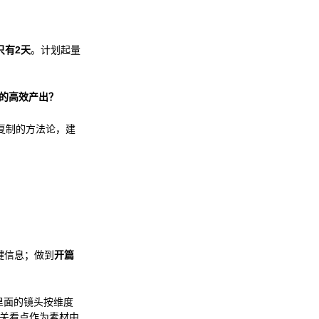
只有2天
。计划起量
的高效产出？
可复制的方法论，建
关键信息；做到
开篇
里面的镜头按维度
相关看点作为素材中