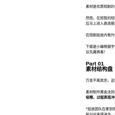
素材是优质短剧的
然而，在短暂的短
后马上进入衰退期
在短剧投放内卷升
下面是小编根据字
议先藏再看！
Part 01
素材结构盘
万变不离其宗，这
素材制作黄金法则:
吸睛，过程表现冲
“
投放团队在拿到
拆分出来填进去。