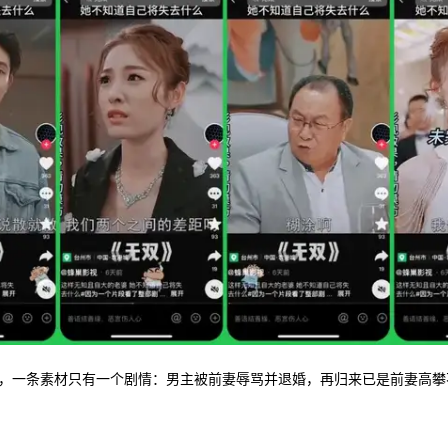
，一条素材只有一个剧情：男主被前妻辱骂并退婚，再归来已是前妻高攀