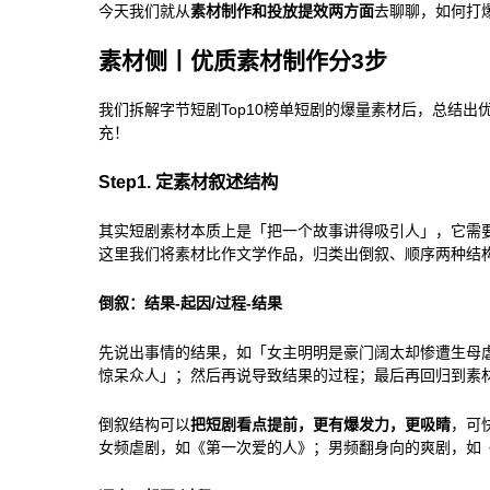
今天我们就从
素材制作和投放提效两方面
去聊聊，如何打
素材侧丨优质素材制作分3步
我们拆解字节短剧Top10榜单短剧的爆量素材后，总结出
充！
Step1. 定素材叙述结构
其实短剧素材本质上是「把一个故事讲得吸引人」，它需
这里我们将素材比作文学作品，归类出倒叙、顺序两种结
倒叙：结果-起因/过程-结果
先说出事情的结果，如「女主明明是豪门阔太却惨遭生母
惊呆众人」；然后再说导致结果的过程；最后再回归到素
倒叙结构可以
把短剧看点提前，更有爆发力，更吸睛
，可
女频虐剧，如《第一次爱的人》；男频翻身向的爽剧，如