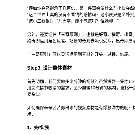
“假如你突然继承了几百亿，第一件事会做什么？小伙突然
“这个世界上真的没有不看钱的感情吗？这小伙只是个外卖
“被小三狠狠打了几巴掌，能不气疯吗？但她却…”
另外，还要记住
「三奇原则」
，也就是
好奇、猎奇、出奇
猎奇即运用角色反差、场景的奇观去吸引受众，出奇即展
「三奇原则」可以灵活运用到素材的开头、过程、结尾。
Step3. 设计整体素材
首先明确，我们要做多少分钟的视频？虽然短剧一集才1-
用亮点情节吸睛的需求，至少剪辑10分钟的素材。这比一
复杂些。
如何确保辛辛苦苦剪出来的视频素材是有爆款潜力的呢？
点：
1、美/惨/强