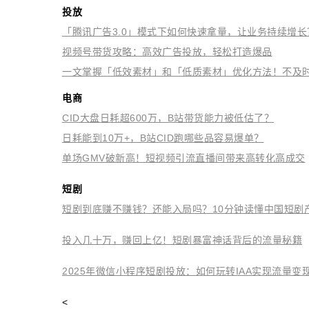
投放
「腾讯广告3.0」模式下如何快速拿量，让业务持续增
视频号带货攻略：高效广告投放，轻松打造爆品
一文掌握「低效素材」和「低质素材」优化方法！不及
电商
CID大盘日耗超600万，B站带货能力被低估了？
日耗能到10万+，B站CID跑哪些品容易爆单？
单场GMV破新高！短视频引流直播间带来高转化高成交
短剧
短剧到底赚不赚钱？还能入局吗？10分钟读懂中国短剧
投入几十万，赚回上亿！短剧暴富神话背后的流量秘籍
2025年微信小程序短剧投放：如何玩转IAA实现流量变
<