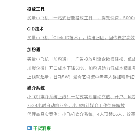
投放工具
买量小飞机「一站式智能投放工具」，提效快速，5000
CID技术
买量小飞机「Click-ID技术」，精准归因，回传稳定高
加粉通
买量小飞机「加粉通」，广告投放引流企微很轻松，低
加爆企微！开口成本下降50%，加粉通助力低成本精准
上线就起量，日耗5W！爱奇艺引流中老年人群加粉新红
媒介系统
小飞机媒介系统上线！一站式实现自动充值、开户、风
7×24小时自动跑业务，小飞机让媒介工作彻底解放
代理商真实案例：小飞机媒介系统，4人顶替16人，效率
干货洞察