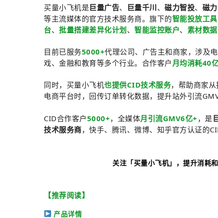
买量小飞机是
巨量广告
、
巨量千川
、
磁力智投
、
磁力
等主流媒体的官方技术服务商。旗下的
智能投放工具
台
、
批量搭建差异化计划
、
智能监控账户
、
素材数据
目前已服务
5000+
代理公司、广告主和商家，涉及电
戏、金融和教育等多个行业。合作客户
月均消耗40亿
同时，买量小飞机
也提供CID技术服务
，帮助商家从
电商平台时，回传订单转化数据，提升站外引流GM
CID合作客户
5000+
，全媒体
月引流GMV6亿+
，是
技术服务商
，快手、腾讯、微博、知乎官方认证的CI
关注「买量小飞机」，提升消耗和
【推荐阅读】
产品详情